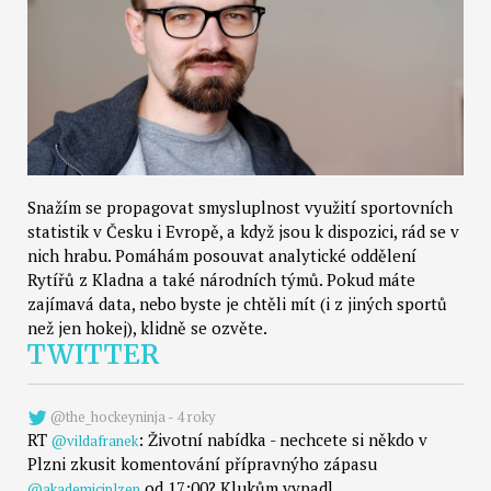
Snažím se propagovat smysluplnost využití sportovních
statistik v Česku i Evropě, a když jsou k dispozici, rád se v
nich hrabu. Pomáhám posouvat analytické oddělení
Rytířů z Kladna a také národních týmů. Pokud máte
zajímavá data, nebo byste je chtěli mít (i z jiných sportů
než jen hokej), klidně se ozvěte.
TWITTER
@the_hockeyninja - 4 roky
RT
: Životní nabídka - nechcete si někdo v
@vildafranek
Plzni zkusit komentování přípravnýho zápasu
od 17:00? Klukům vypadl…
@akademiciplzen