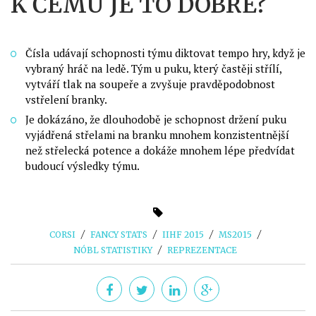
K ČEMU JE TO DOBRÉ?
Čísla udávají schopnosti týmu diktovat tempo hry, když je
vybraný hráč na ledě. Tým u puku, který častěji střílí,
vytváří tlak na soupeře a zvyšuje pravděpodobnost
vstřelení branky.
Je dokázáno, že dlouhodobě je schopnost držení puku
vyjádřená střelami na branku mnohem konzistentnější
než střelecká potence a dokáže mnohem lépe předvídat
budoucí výsledky týmu.
CORSI
FANCY STATS
IIHF 2015
MS2015
NÓBL STATISTIKY
REPREZENTACE