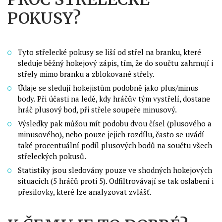
POKUSY?
Tyto střelecké pokusy se liší od střel na branku, které
sleduje běžný hokejový zápis, tím, že do součtu zahrnují i
střely mimo branku a zblokované střely.
Údaje se sledují hokejistům podobně jako plus/minus
body. Při účasti na ledě, kdy hráčův tým vystřelí, dostane
hráč plusový bod, při střele soupeře minusový.
Výsledky pak můžou mít podobu dvou čísel (plusového a
minusového), nebo pouze jejich rozdílu, často se uvádí
také procentuální podíl plusových bodů na součtu všech
střeleckých pokusů.
Statistiky jsou sledovány pouze ve shodných hokejových
situacích (5 hráčů proti 5). Odfiltrovávají se tak oslabení i
přesilovky, které lze analyzovat zvlášť.