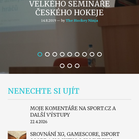
VELKÉHO SEMINÁŘE
ČESKÉHO HOKEJE
14.8.2019 — by
The Hockey Ninja
NENECHTE SI UJÍT
MOJE KOMENTÁŘE NA SPORT.CZ A
DALŠÍ VÝSTUPY
22.4.2026
SROVNÁNÍ XG, GAMESCORE, ISPORT