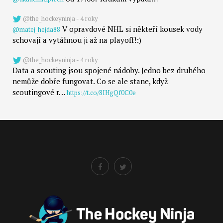
@the_hockeyninja - 4 roky
V opravdové NHL si někteří kousek vody
@matej_hejda88
schovají a vytáhnou ji až na playoff!:)
@the_hockeyninja - 4 roky
Data a scouting jsou spojené nádoby. Jedno bez druhého
nemůže dobře fungovat. Co se ale stane, když
scoutingové r…
https://t.co/8IHgQf0C0e