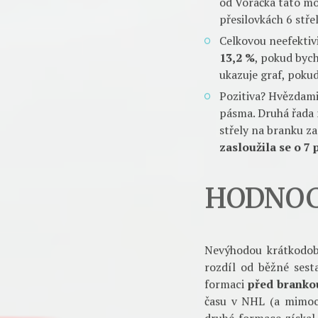
Problém je, že tak 
prvního zápasu pro
sekund v obranné tř
přímo na branku.
Naprostou většinu
Jakub Nakládal, kte
propálit obranu a t
Dalším problémem
pásmem Voráček-Ková
se tak možnosti pře
od Voráčka tato mo
přesilovkách 6 stře
Celkovou neefektiv
13,2 %
, pokud bych
ukazuje graf, pokud
Pozitiva? Hvězdami
pásma. Druhá řada 