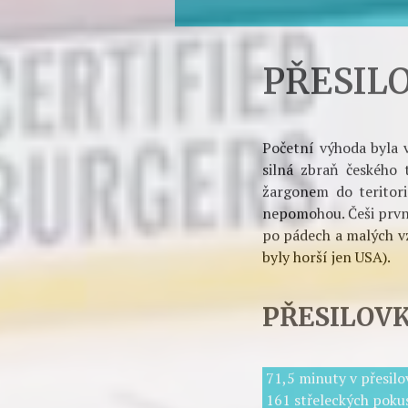
Průměrná dvouminut
z nichž ale jen d
PŘESIL
Početní výhoda byla v