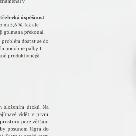
je situace hned z
rmace zmáčkla na 110
ze jediná (!) střela
střel celé první řady).
esilovky dokázal
ntní nahrávka napříč
zpracovávat, a zbavil
ika polostřelách na teč
aznamenal v
třelecká úspěšnost
 na 5,6 %. Jak ale
ěji gólmana překonal.
 problém dostat se do
hla podobné palby 1