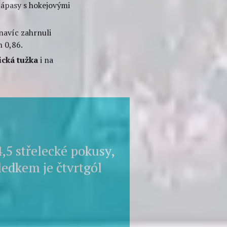
leli na první pohled ze
šly na branku. 66 %!
7 střeleckého pokusu
.
 dostávali:
7,5-8
 zápasy s hokejovými
navíc zahrnuli
 0,86.
ická tužka
i na