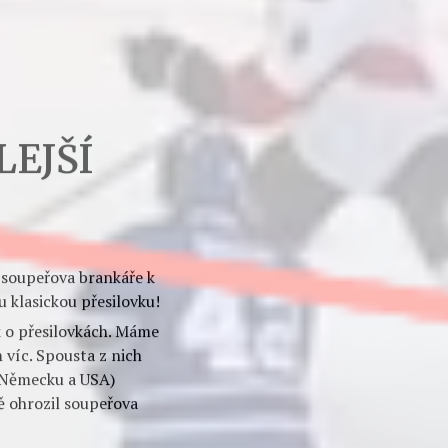
 zas vrátila odborným
asické statistiky moc
všemi týmy na MS, aby
místě
(ze silných týmů
HO NÁROĎÁKU Z
LEJŠÍ