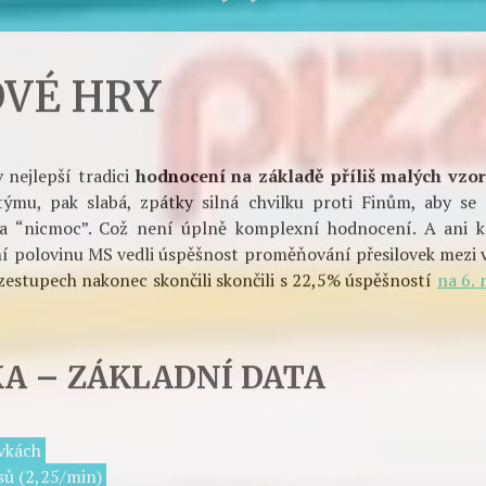
ová česká přesilovka na MS? To jsou 4,
va opravdu nutí brankáře k zákroku. Výs
(0,25).
OVÉ HRY
 nejlepší tradici
hodnocení na základě příliš malých vzo