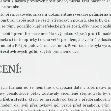
často vytváříte
pouze optickou převahu
. Ideálním příkladem 
ti Švédsku, kdy mezi 25. a 26. minutou první přesilovková fo
etině, vyprodukovala 10 střeleckých pokusů, ale byla z nich pou
 střel na branku přitom zaznamenali
Jágr s Voráčkem
(66,7 % 
rý strávil 48 minut na vrcholku “deštníkové” struktury naší př
refit branku jen pětkrát.
 byla
absence překvapivé nahrávky
. Příliš se nedařila riska
ř. Nahrávka často prošla, ale druhý z hráčů ji musel složitě 
kvapivé střely. Také využití Erata bylo diskutabilní – po někol
žnost z našich přesilovek postupně vymizela. Erat nakonec z
l na branku.
itu přesilovkového snažení dokumentuje i veskrze
průměrná s
om brali úspěšnost ze všech střeleckých pokusů, kleslo by číslo
 se týmu podařilo kupit střelecké příležitosti, dřív nebo pozd
 nabitá první formace neměla s výjimkou zápasů proti Kanadě
měla s tímto opticky trochu větší problém, ale ve finále dosá