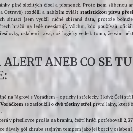
ANALÝZY
DATA
MS 2015
REPREZENTACE
OVKY A OSLABENÍ 
KU Z POHLEDU ST
27.5.2015 — by
The Hockey Ninja
—
2
ánky plné složitých čísel a písmenek. Proto jsem slíbenou 
a Ostravě) rozdělil a nabízím zvlášť
statistickou pitvu pře
ch situací jsem využil ručně sbíraná data, protože bohužel
ech hráčů na ledě neexistují. Všichni, kdo používají oficiál
řesilovky, oslabení i 5v5, což logicky vede k tomu, že vám něk