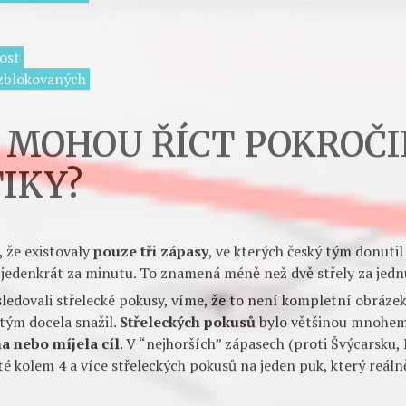
týmu, pak slabá, zpátky silná chvilku proti Finům, aby se
a “nicmoc”. Což není úplně komplexní hodnocení. A ani kl
í polovinu MS vedli úspěšnost proměňování přesilovek mezi 
estupech nakonec skončili skončili s 22,5% úspěšností
na 6. 
KA – ZÁKLADNÍ DATA
ovkách
sů (2,25/min)
ost
ANALÝZY
DATA
MS 2015
REPREZENTACE
zblokovaných
 OSLABENÍ ČESKÉ
 MOHOU ŘÍCT POKROČI