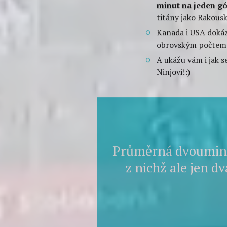
SPOILER
DOZVÍT
Přesilovky stály ho
všech pozic,
Jágr 
Ne, není to překlep
Na jednu střelu
, 
Přesilovkové forma
minut na jeden gó
titány jako Rakous
Kanada i USA dokáz
obrovským počtem s
A ukážu vám i jak s
Ninjovi!:)