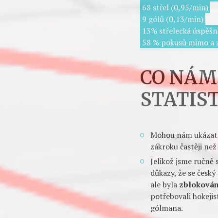
silná zbraň českého 
žargonem do teritori
nepomohou. Češi prvn
po pádech a malých vz
byly horší jen USA).
PŘESILOV
71,5 minuty v přesil
161 střeleckých poku
68 střel (0,95/min)
9 gólů (0,13/min)
13% střelecká úspěšn
58 % pokusů mimo a 
PŘESILOVKY A
CO NÁM