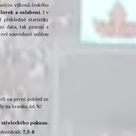
ČESKÉHO
ATISTIK
analýzu výkonů českého
silovek a oslabení
. I v
 přehledné statistiky
ní data, tak pracují s
teré souvislosti můžou