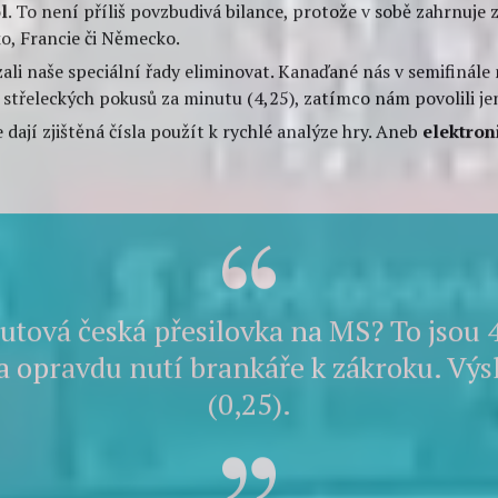
 ALERT ANEB CO SE TU
E:
dně na Jágrovi s Voráčkem – opticky i střelecky. I když Češi stří
s Voráčkem
se zasloužili o
dvě třetiny střel
první lajny, které 
.
která v přesilovce prošla na branku, čeští hráči potřebovali
2,3
ce dávaly gól zhruba stejným tempem jako jej borci v oslabení
l
. To není příliš povzbudivá bilance, protože v sobě zahrnuje
ko, Francie či Německo.
ali naše speciální řady eliminovat. Kanaďané nás v semifinále 
třeleckých pokusů za minutu (4,25), zatímco nám povolili jen
e dají zjištěná čísla použít k rychlé analýze hry. Aneb
elektron