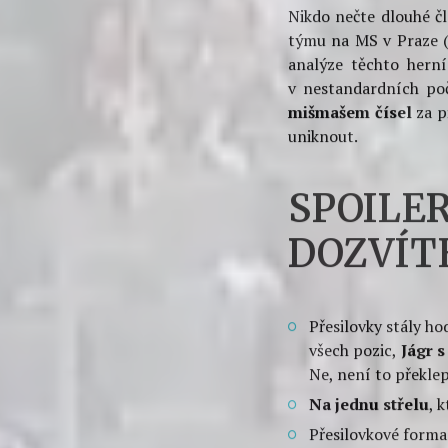
PŘESIL
NÁROĎÁ
Nikdo nečte dlouhé čl
týmu na MS v Praze (
analýze těchto herní
v nestandardních počt
mišmašem čísel
za p
uniknout.