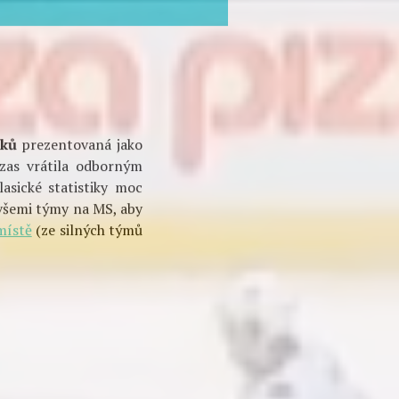
5 střelecké pokusy,
ledkem je čtvrtgól
rků
prezentovaná jako