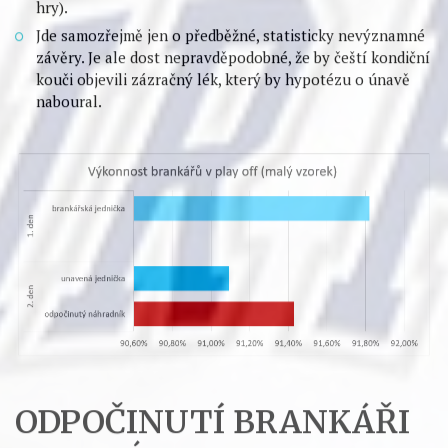
navazujícím zápasům dochází pravidelně jen v úvodních
zápasech play-off každé série, v letošním play-off bylo 16
takových dvojzápasů (dva další budou ve finále).
Předběžná čísla potvrzují zkušenosti z NHL: Brankáři
nejsou superhrdinové a chybují častěji.
Průměrná
úspěšnost zásahů
unaveného brankáře v druhém dni
klesla o 0,7 %
.
Pokud brankář chytal dva dny po sobě, v první den
byla jeho úspěšnost 91,8 %, v druhém zhruba 91,1 %.
Takových situací bylo v letošním playoff 26.
Náhradník, který nenastoupil do prvního zápasu,
měl
úspěšnost 91,4 %, tedy vyšší než unavená
jednička!
Vyřazovací boje viděly tuto kombinaci osmkrát
(ve třech případech ale šlo o střídání jedničky v průběhu
hry).
Jde samozřejmě jen o předběžné, statisticky nevýznamné
závěry. Je ale dost nepravděpodobné, že by čeští kondiční
kouči objevili zázračný lék, který by hypotézu o únavě
naboural.