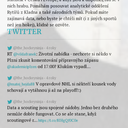
Snažím se propagovat smysluplnost využití sportovních
statistik v Česku i Evropě, a když jsou k dispozici, rád se v
nich hrabu. Pomáhám posouvat analytické oddělení
Rytířů z Kladna a také národních týmů. Pokud máte
zajímavá data, nebo byste je chtěli mít (i z jiných sportů
než jen hokej), klidně se ozvěte.
TWITTER