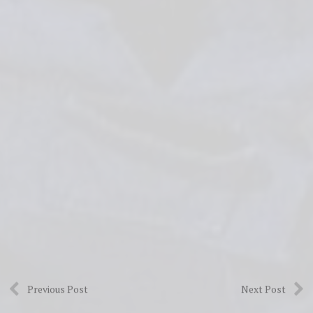
BRANKÁŘI
EXTRALIGA
STATISTIKY
TELH