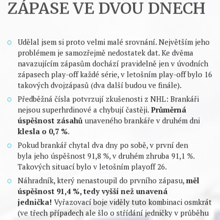
to prezentovali komentátoři v pořadu Buly.
Nezávisle na
soupeři totiž jde o racionální volbu.
Obzvlášť v Česku,
kde se v základní části dva zápasy po sobě prakticky vůbec
nevyskytují a brankáři na podobný zápřah nejsou vůbec
zvyklí. V NHL to chápe čím dál víc trenérů a i čeští fanoušci
se s nepříznivou statistikou seznámili například
prostřednictvím Petra Mrázka, kterému dva herní dny po
sobě poslední dobou vůbec nesedí. Velmi by mě tedy
překvapilo, kdyby brankáři v extralize byli vůči únavě
imunní.
JAK TO JE? ÚSPĚŠNOST
BRANKÁŘŮ VE DRUHÉM
ZÁPASE VE DVOU DNECH
Udělal jsem si proto velmi malé srovnání. Největším jeho
problémem je samozřejmě nedostatek dat. Ke dvěma