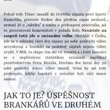
zápasů NHL jednoznačně vyplynulo, že
gólmani
dosahují horšího výkonu v druhém dni
, pokud hrají dva
zápasy po sobě. Rozdíl je vidět na číslech a činí zhruba
1 %
v brankářské úspěšnosti zásahů v porovnání s výkonem
náhradníka.
Tento pokles výkonnosti se přitom
neopakuje
,
pokud je mezi zápasy alespoň den volna.
Tolik tedy předpoklady. Jednoprocentní brankářská
úspěšnost v české extralize rozdíl v dlouhodobé úspěšnosti
mezi druhým a jedenáctým brankářem, Šimonem Hrubcem a
Jiřím Trvajem, nebo mezi Jánem Lašákem a Danielem
Dolejšem (
data
). Anebo jiná perspektiva: jedno procento
může způsobit dva góly navíc v sedmizápasové play-off
sérii.
Pokud tedy Třinec nasadil do čtvrtého zápasu proti Spartě
Hamerlíka, přestože Hrubec den předtím zápas nezkazil,
nemusí jít o „taktiku“ a snahu o překvapení protivníka, jak