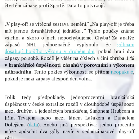
EXTRALIGA
KOMENTÁŘE
KAUZA HAMERLÍK: PROČ
JE LEPŠÍ MÍT
ODPOČINUTÉHO
BRANKÁŘE
12.4.2015 — by
The Hockey Ninja
—
3
Dva zápasy ve dvou dnech jsou na hraně schopností
hokejového brankáře v moderním hokeji. Týmy by měly
častěji nasazovat na druhý zápas náhradníka jako Třinec ve
čtvrtém zápase proti Spartě. Data to potvrzují.
„V play-off se vítězná sestava nemění.“ „Na play-off je třeba
mít jasnou (brankářskou) jedničku…“ Tyhle poučky známe
všichni a skoro o nich nepochybujeme. Chyba! Za analýz