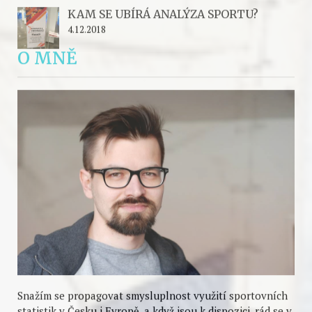
MOJE KOMENTÁŘE NA SPORT.CZ A
DALŠÍ VÝSTUPY
22.4.2026
SROVNÁNÍ XG, GAMESCORE, ISPORT
SCORE A HOCKEY LOGIC INDEXU
16.11.2022
PREZENTACE Z VELKÉHO SEMINÁŘE
ČESKÉHO HOKEJE
14.8.2019
POKROČILÉ STATISTIKY A JEJICH
ROZBOR - MS 2019
13.5.2019
KAM SE UBÍRÁ ANALÝZA SPORTU?
4.12.2018
O MNĚ