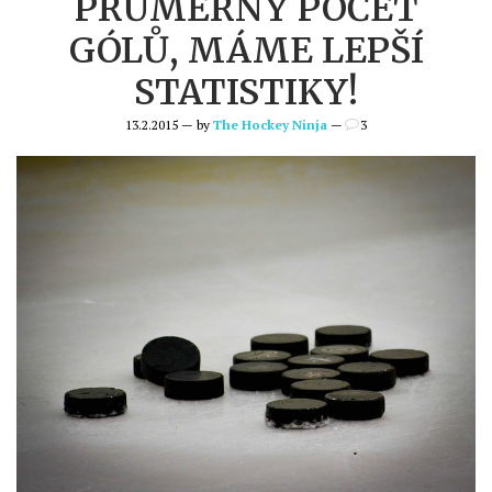
PRŮMĚRNÝ POČET
GÓLŮ, MÁME LEPŠÍ
STATISTIKY!
13.2.2015 — by
The Hockey Ninja
—
3