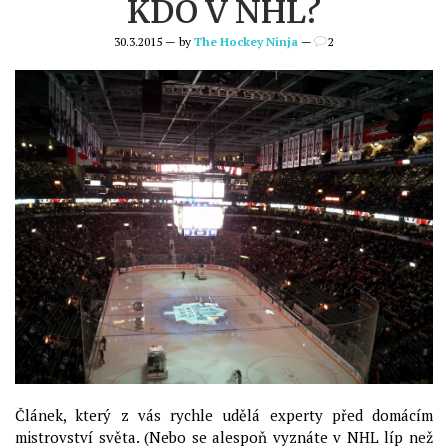
KDO V NHL?
30.3.2015 — by
The Hockey Ninja
—
2
Článek, který z vás rychle udělá experty před domácím
mistrovství světa. (Nebo se alespoň vyznáte v NHL líp než