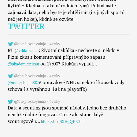
Rytířů z Kladna a také národních týmů. Pokud máte
zajímavá data, nebo byste je chtěli mít (i z jiných sportů
než jen hokej), klidně se ozvěte.
TWITTER
@the_hockeyninja - 4 roky
RT
: Životní nabídka - nechcete si někdo v
@vildafranek
Plzni zkusit komentování přípravnýho zápasu
od 17:00? Klukům vypadl…
@akademiciplzen
@the_hockeyninja - 4 roky
V opravdové NHL si někteří kousek vody
@matej_hejda88
schovají a vytáhnou ji až na playoff!:)
@the_hockeyninja - 4 roky
Data a scouting jsou spojené nádoby. Jedno bez druhého
nemůže dobře fungovat. Co se ale stane, když
scoutingové r…
https://t.co/8IHgQf0C0e