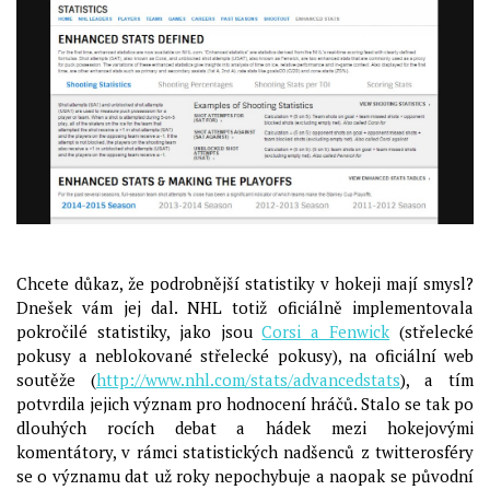
Chcete důkaz, že podrobnější statistiky v hokeji mají smysl?
Dnešek vám jej dal. NHL totiž oficiálně implementovala
pokročilé statistiky, jako jsou
Corsi a Fenwick
(střelecké
pokusy a neblokované střelecké pokusy), na oficiální web
soutěže (
http://www.nhl.com/stats/advancedstats
), a tím
potvrdila jejich význam pro hodnocení hráčů. Stalo se tak po
dlouhých rocích debat a hádek mezi hokejovými
komentátory, v rámci statistických nadšenců z twitterosféry
se o významu dat už roky nepochybuje a naopak se původní