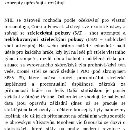
koncepty upřesňují a rozšiřují.
NHL se zároveň rozhodla podle očekávání pro vlastní
terminologii, Corsi a Fenwick ztrácejí své exotické názvy a
stávají se
střeleckými pokusy
(SAT – shot attempts)
a
neblokovanými střeleckými pokusy
(USAT – unblocked
shot attempts). Na webu přitom můžete jednoduše najít
údaje pro každého hráče, kdy byl na ledě při střele vlastního
týmu i soupeře, rozdíl obou hodnot i oddělená čísla pro
situace za vyrovnaného skóre/když tým prohrává/když tým
vede. Kromě střel se nově sleduje i PDO (pod akronymem
SPSV %), které udává součet procentuální střelecké
úspěšnosti a procentuální úspěšnosti zákroků za
přítomnosti hráče na ledě. Další statistikou je poměr
střídání v útočné třetině. Odborníci se shodují, že nabízená
data jsou opravdu základní (dnes už se pracuje se
složitějšími koeficienty a některé koncepty byly nahrazeny
lepšími), ale už jejich přítomnost na oficiálním webu soutěže
je obrovským vítězstvím. Mnohem víc fanoušků se dozví o
statistikách, které stály na prahy moderní revoluce v