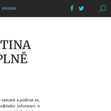
ENGLISH
RTINA
PLNĚ
e zastavit a podívat se,
í základní informace o