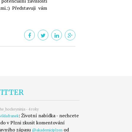
potenciální závislosti
mi.:) Představuji vám
ITTER
e_hockeyninja - 4 roky
: Životní nabídka - nechcete
ildafranek
kdo v Plzni zkusit komentování
ravnýho zápasu
od
@akademiciplzen