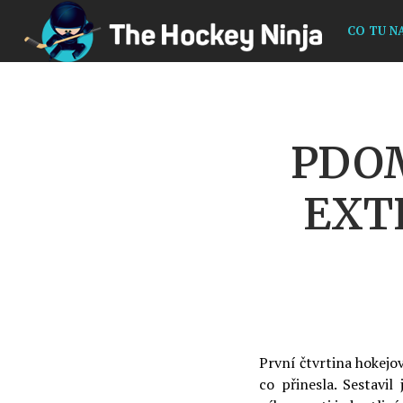
CO TU N
PDOM
EXT
První čtvrtina hokejové
co přinesla. Sestavil