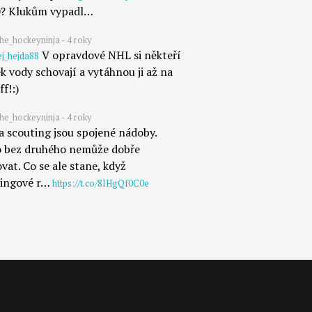
0? Klukům vypadl…
e_hockeyninja - 4 roky
V opravdové NHL si někteří
j_hejda88
k vody schovají a vytáhnou ji až na
ff!:)
e_hockeyninja - 4 roky
a scouting jsou spojené nádoby.
o bez druhého nemůže dobře
vat. Co se ale stane, když
tingové r…
https://t.co/8IHgQf0C0e