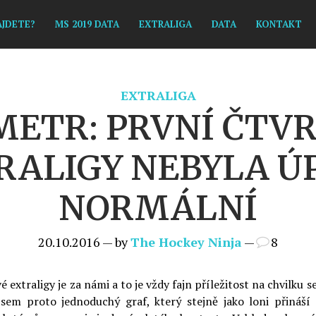
AJDETE?
MS 2019 DATA
EXTRALIGA
DATA
KONTAKT
EXTRALIGA
ETR: PRVNÍ ČTV
RALIGY NEBYLA Ú
NORMÁLNÍ
20.10.2016 — by
The Hockey Ninja
—
8
 extraligy je za námi a to je vždy fajn příležitost na chvilku s
 jsem proto jednoduchý graf, který stejně jako loni přináš