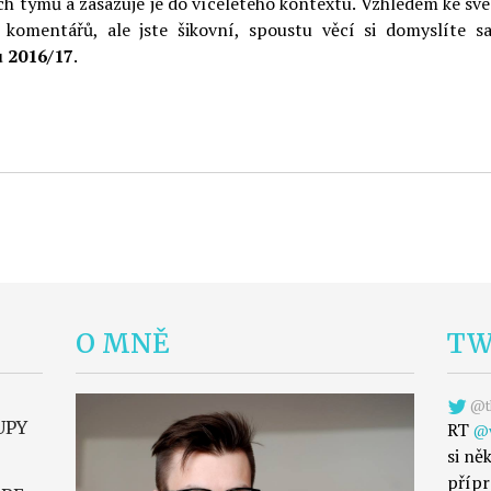
ch týmů a zasazuje je do víceletého kontextu. Vzhledem ke své 
komentářů, ale jste šikovní, spoustu věcí si domyslíte sa
 2016/17
.
O MNĚ
TW
@th
UPY
RT
@v
si ně
příp