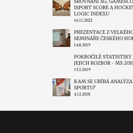
SROVNÁNÍ XG, GAMESCO
ISPORT SCORE A HOCKE
LOGIC INDEXU
16.11.2022
PREZENTACE Z VELKÉH
SEMINÁŘE ČESKÉHO HO
14.8.2019
POKROČILÉ STATISTIKY
JEJICH ROZBOR - MS 201
13.5.2019
KAM SE UBÍRÁ ANALÝZA
SPORTU?
4.12.2018