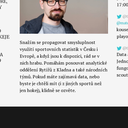
RE,
17:0
Y
@th
@mate
kouse
O
playo
KEJE
Snažím se propagovat smysluplnost
@th
využití sportovních statistik v Česku i
Data 
 A
Evropě, a když jsou k dispozici, rád se v
9
Jedn
nich hrabu. Pomáhám posouvat analytické
fungo
oddělení Rytířů z Kladna a také národních
scou
týmů. Pokud máte zajímavá data, nebo
byste je chtěli mít (i z jiných sportů než
jen hokej), klidně se ozvěte.